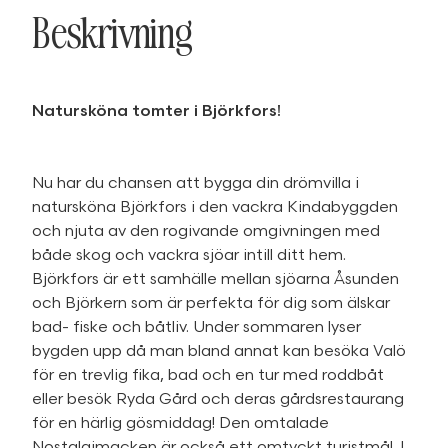
Beskrivning
Natursköna tomter i Björkfors!
Nu har du chansen att bygga din drömvilla i
natursköna Björkfors i den vackra Kindabyggden
och njuta av den rogivande omgivningen med
både skog och vackra sjöar intill ditt hem.
Björkfors är ett samhälle mellan sjöarna Åsunden
och Björkern som är perfekta för dig som älskar
bad- fiske och båtliv. Under sommaren lyser
bygden upp då man bland annat kan besöka Valö
för en trevlig fika, bad och en tur med roddbåt
eller besök Ryda Gård och deras gårdsrestaurang
för en härlig gösmiddag! Den omtalade
Nostalgimacken är också ett omtyckt turistmål. I