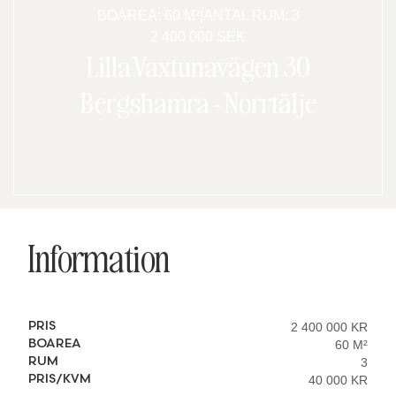
BOAREA: 60 M²
|
ANTAL RUM: 3
2 400 000 SEK
Lilla Vaxtunavägen 30
Bergshamra
-
Norrtälje
Information
PRIS
2 400 000 KR
BOAREA
60 M²
RUM
3
PRIS/KVM
40 000 KR