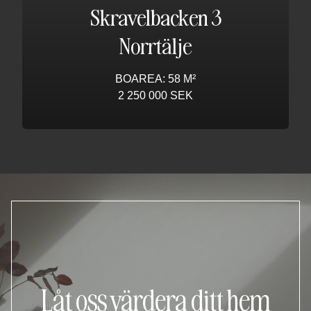
Skravelbacken 3
Norrtälje
BOAREA: 58 M²
2 250 000 SEK
Låt oss värdera ditt hem