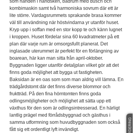
som handen i handsken, badrum med dusch och
kombimaskin samt två harmoniska sovrum där ett är
lite större. Vardagsrummets sprakande brasa kommer
väl till användning när höstvindarna yr utanför huset.
Kryp upp i soffan med en stor kopp te och känn lugnet
i kroppen. Huset fördelar sina 60 kvadratmeter på ett
plan där varje rum är omsorgsfullt planerat. Det
inglasade uterummet är perfekt för en förlängning av
boarean, här kan man sitta från april-oktober.
Byggnaden ligger utanför detaljplan vilket gör att det
finns goda möjlighet att bygga ut fastigheten.
Baksidan är en oas som som man aldrig vill lämna. En
trädgårdstomt där det finns diverse blommor och
fruktträd. På den fina hörntomten finns goda
odlingsmöjligheter och möjlighet att sätta upp ett
växthus för den som är odlingsintresserad. En härligt
lantlig prägel med förrådsbyggnad och gästhus i
FRI VÄRDERING
samma utformning som huvudbyggnaden som också
fått sig ett ordentligt lyft invändigt.