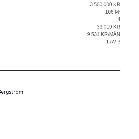
3 500 000 KR
106 M²
4
33 019 KR
9 531 KR/MÅN
1 AV 3