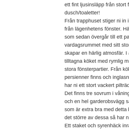
ett fint ljusinsläpp från sto
dusch/toaletter!
Från trapphuset stiger ni in i
från lägenhetens fönster. Här
som sedan övergår till ett pa
vardagsrummet med sitt stora
skapar en härlig atmosfär. I 
tilltagna köket med rymlig ma
stora fönsterpartier. Från k
persienner finns och inglasn
har ni ett stort vackert pilt
Det finns tre sovrum i vånin
och en hel garderobsvägg sa
som är extra bra med detta b
det större av dessa så har n
Ett staket och syrenhäck in