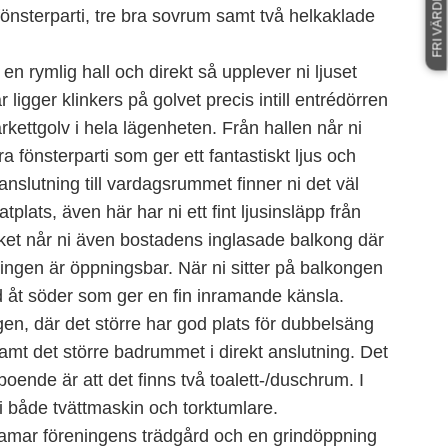
FRI VÄRDERING
rt fönsterparti, tre bra sovrum samt två helkaklade
 en rymlig hall och direkt så upplever ni ljuset
 ligger klinkers på golvet precis intill entrédörren
rkettgolv i hela lägenheten. Från hallen når ni
 fönsterparti som ger ett fantastiskt ljus och
anslutning till vardagsrummet finner ni det väl
tplats, även här har ni ett fint ljusinsläpp från
öket når ni även bostadens inglasade balkong där
ingen är öppningsbar. När ni sitter på balkongen
räd åt söder som ger en fin inramande känsla.
gen, där det större har god plats för dubbelsäng
mt det större badrummet i direkt anslutning. Det
oende är att det finns två toalett-/duschrum. I
i både tvättmaskin och torktumlare.
ramar föreningens trädgård och en grindöppning