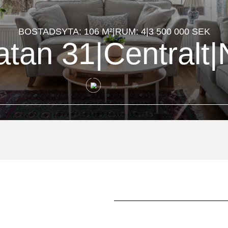
BOSTADSYTA: 106 M²
|
RUM: 4
|
3 500 000 SEK
atan 31
|
Centralt
|