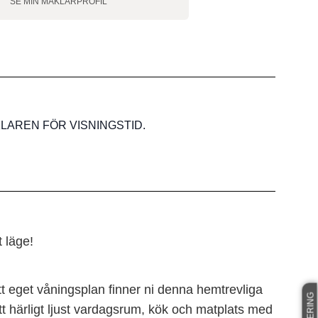
SE MIN MÄKLARPROFIL
LAREN FÖR VISNINGSTID.
t läge!
å ett eget våningsplan finner ni denna hemtrevliga
 härligt ljust vardagsrum, kök och matplats med