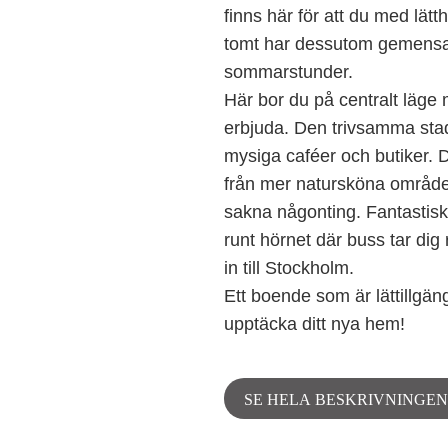
finns här för att du med lät
tomt har dessutom gemensa
sommarstunder.
Här bor du på centralt läge 
erbjuda. Den trivsamma stad
mysiga caféer och butiker. D
från mer natursköna områden
sakna någonting. Fantastisk
runt hörnet där buss tar d
in till Stockholm.
Ett boende som är lättillgän
upptäcka ditt nya hem!
SE HELA BESKRIVNINGEN